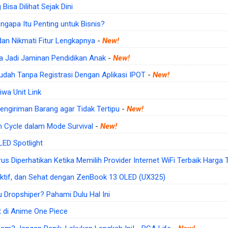
Bisa Dilihat Sejak Dini
ngapa Itu Penting untuk Bisnis?
 dan Nikmati Fitur Lengkapnya
-
New!
sa Jadi Jaminan Pendidikan Anak
-
New!
udah Tanpa Registrasi Dengan Aplikasi IPOT
-
New!
iwa Unit Link
engiriman Barang agar Tidak Tertipu
-
New!
 Cycle dalam Mode Survival
-
New!
ED Spotlight
rus Diperhatikan Ketika Memilih Provider Internet WiFi Terbaik Harga 
ktif, dan Sehat dengan ZenBook 13 OLED (UX325)
u Dropshiper? Pahami Dulu Hal Ini
at di Anime One Piece