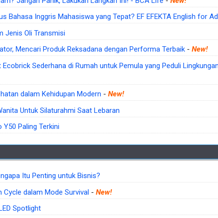
lam? Jangan Panik, Lakukan Langkah Ini! - BCA Life
-
New!
 Bahasa Inggris Mahasiswa yang Tepat? EF EFEKTA English for Ad
Jenis Oli Transmisi
ator, Mencari Produk Reksadana dengan Performa Terbaik
-
New!
Ecobrick Sederhana di Rumah untuk Pemula yang Peduli Lingkungan 
ehatan dalam Kehidupan Modern
-
New!
anita Untuk Silaturahmi Saat Lebaran
 Y50 Paling Terkini
ngapa Itu Penting untuk Bisnis?
 Cycle dalam Mode Survival
-
New!
ED Spotlight