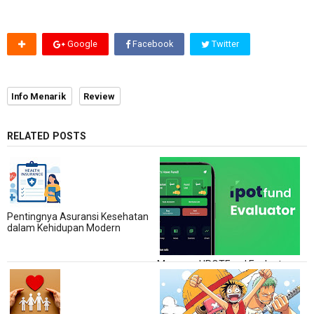
Google
Facebook
Twitter
Info Menarik
Review
RELATED POSTS
Pentingnya Asuransi Kesehatan
dalam Kehidupan Modern
Mengenal IPOTFund Evaluator,
Mencari Produk Reksadana
dengan Performa Terbaik