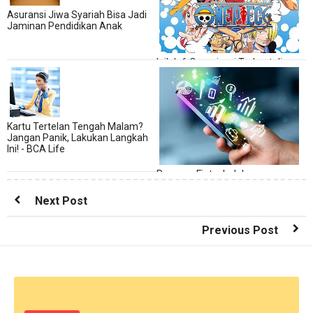
Asuransi Jiwa Syariah Bisa Jadi
Jaminan Pendidikan Anak
Inilah 6 Organisasi Terkuat di
Anime One Piece
Kartu Tertelan Tengah Malam?
Jangan Panik, Lakukan Langkah
Ini! - BCA Life
Peranan Fintech dalam
Membangun Ekonomi Indonesia
Next Post
Previous Post