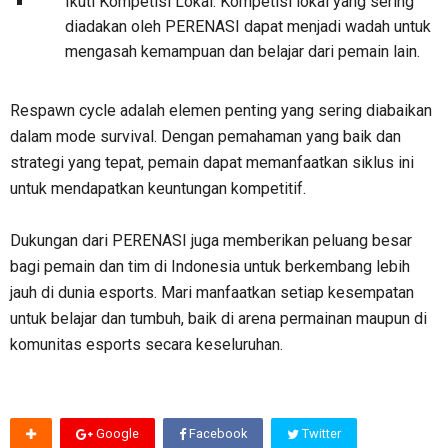
Ikuti Kompetisi Lokal: Kompetisi lokal yang sering
diadakan oleh PERENASI dapat menjadi wadah untuk
mengasah kemampuan dan belajar dari pemain lain.
Respawn cycle adalah elemen penting yang sering diabaikan
dalam mode survival. Dengan pemahaman yang baik dan
strategi yang tepat, pemain dapat memanfaatkan siklus ini
untuk mendapatkan keuntungan kompetitif.
Dukungan dari PERENASI juga memberikan peluang besar
bagi pemain dan tim di Indonesia untuk berkembang lebih
jauh di dunia esports. Mari manfaatkan setiap kesempatan
untuk belajar dan tumbuh, baik di arena permainan maupun di
komunitas esports secara keseluruhan.
Google
Facebook
Twitter