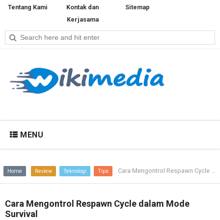
Tentang Kami
Kontak dan
Sitemap
Kerjasama
MENU
Cara Mengontrol Respawn Cycle dalam Mode Survival
Home
Review
Teknologi
Tips
Cara Mengontrol Respawn Cycle dalam Mode
Survival